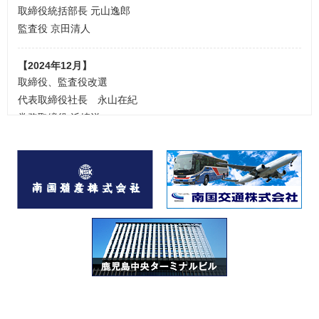
取締役統括部長 元山逸郎
監査役 京田清人
取締役、監査役改選
代表取締役社長 永山在紀
常務取締役 浜崎洋
取締役統括部長 元山逸郎
取締役(非常勤) 上野総一郎
監査役 京田清人
かごっまふるさと屋台村 出店者18店舗決定のお知らせ
（2022.07.22オープン）
>>詳細はこちら
「かごっまふるさと屋台村」の
出店者募集説明会は終了致しました。